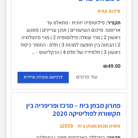
סיכום קורס
תקציר:
פילוסופיה יוונית - מתאלס עד
אריסטו: סיכום השיעורים | תוכן עניינים | מפגש
ראשון 2 | מהי שאלה פילוסופית 2 | מהי מיתולוגיה
2 | הבחנה בין תופעה למהות 3 | תלס - החומר כיסוד
ראשון 3 | תלמידיו של תלס 4 | הרקליטוס - …
₪49.00
עוד פרטים
לרכישה והורדה מיידית
פתרון מבחן בית – מרכז ופריפריה בין
תקשורת לפוליטיקה 2020
פתרון מבחן/מבחן בית
2020ב
תקציר:
המכללה האקדמית ספיר | המחלקה