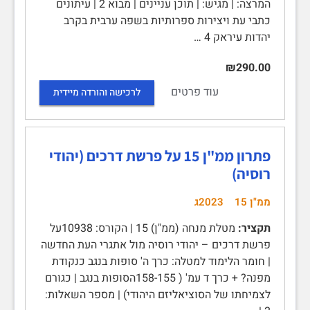
המרצה: | מגיש: | תוכן עניינים | מבוא 2 | עיתונים
כתבי עת ויצירות ספרותיות בשפה ערבית בקרב
יהדות עיראק 4 …
₪290.00
עוד פרטים
לרכישה והורדה מיידית
פתרון ממ"ן 15 על פרשת דרכים (יהודי
רוסיה)
ממ"ן 15
2023ג
תקציר:
מטלת מנחה (ממ"ן) 15 | הקורס: 10938על
פרשת דרכים – יהודי רוסיה מול אתגרי העת החדשה
| חומר הלימוד למטלה: כרך ה' סופות בנגב כנקודת
מפנה? + כרך ד עמ' ( 158-155הסופות בנגב | כגורם
לצמיחתו של הסוציאליזם היהודי) | מספר השאלות: