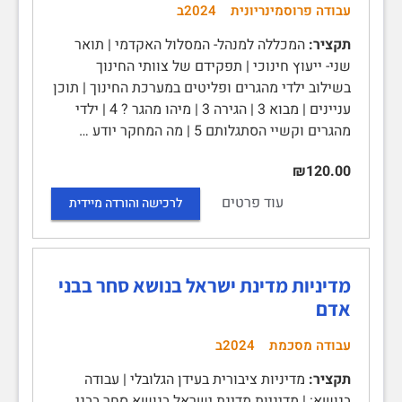
עבודה פרוסמינריונית
2024ב
תקציר:
המכללה למנהל- המסלול האקדמי | תואר
שני- ייעוץ חינוכי | תפקידם של צוותי החינוך
בשילוב ילדי מהגרים ופליטים במערכת החינוך | תוכן
עניינים | מבוא 3 | הגירה 3 | מיהו מהגר ? 4 | ילדי
מהגרים וקשיי הסתגלותם 5 | מה המחקר יודע …
₪120.00
עוד פרטים
לרכישה והורדה מיידית
מדיניות מדינת ישראל בנושא סחר בבני
אדם
עבודה מסכמת
2024ב
תקציר:
מדיניות ציבורית בעידן הגלובלי | עבודה
בנושא: | מדיניות מדינת ישראל בנושא סחר בבני