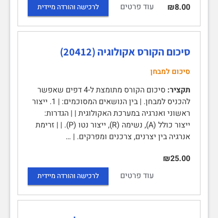
עוד פרטים
₪8.00
לרכישה והורדה מיידית
סיכום הקורס אקולוגיה (20412)
סיכום למבחן
תקציר:
סיכום הקורס מתומצת ל-4 דפים שאפשר
להכניס למבחן. | בין הנושאים המסוכמים: | 1. ייצור
ראשוני ואנרגיה במערכת האקולוגית | | הגדרות:
ייצור כולל (A), נשימה (R), ייצור נטו (P). | | זרימת
אנרגיה בין יצרנים, צרכנים ומפרקים. | …
₪25.00
עוד פרטים
לרכישה והורדה מיידית