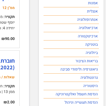
אמנות
ממ"ן 12
אנגלית
תקציר:
אנתרופולוגיה
יוסף שטרי
ארכיאולוגיה
יחידה 4: הגר הלל, הרפורמיזם הלאומי במבחן – העיתון ל'אווניר …
ארכיטקטורה
₪90.00
בוטניקה
ביולוגיה
בריאות הציבור
(2022ב')
גיאוגרפיה ולימודי סביבה
שאלות / ה
גרונטולוגיה
היסטוריה
תקציר:
ממן 13 | ממן 14 | כוללת את התנאים לקבלת נקודות זכות …
הנדסת חשמל ואלקטרוניקה
₪2.00
הנדסת תעשייה וניהול