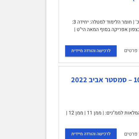
מטלת מנחה (ממ"ן) 12 | הקורס: 10311- יהודי צפון אפריקה במאה הי"ט-כ' | חומר הלימוד למטלה: יחידה 3:
צפון אפריקה בסוף המאה הי"ט |
 פרטים
לרכישה והורדה מיידית
חוברת הקורס יהודי צפון אפריקה במאות ה-י"ט-כ – 10311 – סמסטר אביב 2022
חוברת הקורס יהודי צפון אפריקה במאות ה-19-20 | כוללת את ההנחיות המלאות לממ"נים: | ממן 11 | ממן 12 |
 פרטים
לרכישה והורדה מיידית