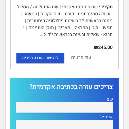
תקציר:
שם המוסד האקדמי | שם הפקולטה / מסלול
| עבודה סמינריונית בקורס: | שם הקורס | בנושא: |
ניתוח בראשית י"ד בשיטת פילולוגיה היסטורית |
מגיש: | ת.ז. | המרצה: | תאריך: | תוכן העניינים | 1.
מבוא - שאלות ובעיות בבראשית י"ד 2 …
₪245.00
עוד פרטים
לרכישה והורדה מיידית
צריכים עזרה בכתיבה אקדמית?
שם:
אימייל: