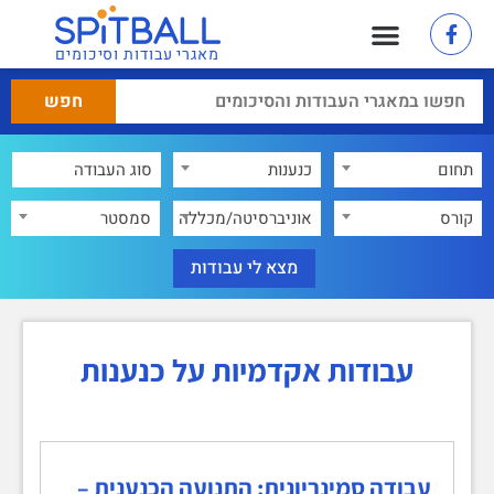
מאגרי עבודות וסיכומים
תחום
כנענות
×
קורס
אוניברסיטה/מכללה
סמסטר
עבודות אקדמיות על כנענות
עבודה סמינריונית: התנועה הכנענית –