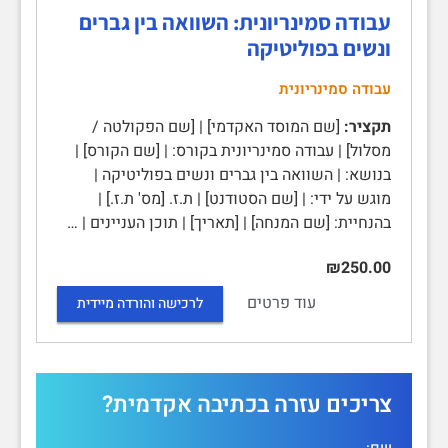
עבודה סמינריונית: השוואה בין גברים
ונשים בפוליטיקה
עבודה סמינריונית
תקציר:
[שם המוסד האקדמי] | [שם הפקולטה /
מסלול] | עבודה סמינריונית בקורס: | [שם הקורס] |
בנושא: | השוואה בין גברים ונשים בפוליטיקה |
מוגש על ידי: | [שם הסטודנט] | ת.ז. [מס' ת.ז.] |
בהנחיית: [שם המנחה] | [תאריך] | תוכן העניינים | …
₪250.00
עוד פרטים
לרכישה והורדה מיידית
צריכים עזרה בכתיבה אקדמית?
שם: