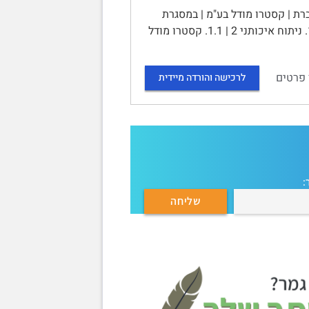
רת | קסטרו מודל בע"מ | במסגרת
הקורס [שם הקורס] | מוגש ל[שם המנחה + תואר] | מגישים: | | תוכן העניינים | 1. ניתוח איכותני 2 | 1.1. קסטרו מודל
 פרטים
לרכישה והורדה מיידית
: