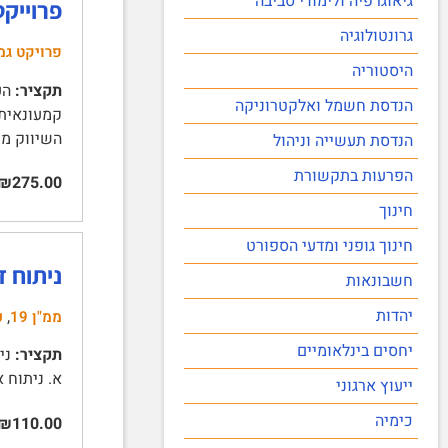
גיאוגרפיה ולימודי סביבה
פרוייק
גרונטולוגיה
פרויקט גמ
היסטוריה
תקציר:
הער
הנדסת חשמל ואלקטרוניקה
קמעונאית 
השיווק מת
הנדסת תעשייה וניהול
הפרעות בתקשורת
₪275.00
חינוך
חינוך גופני ומדעי הספורט
ניתוח ד
חשבונאות
יהדות
,
ממ"ן 19
ע
יחסים בינלאומיים
תקציר:
א. ניתוח אופקי 2 | ב. ניתוח אנכי 3 | ג. יחסים פיננסיים מאזניים 3
ייעוץ ארגוני
כימיה
₪110.00