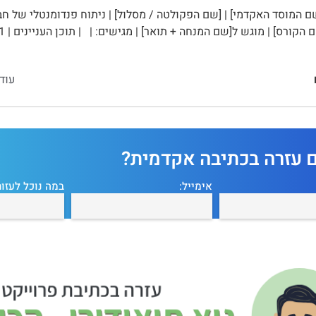
 המוסד האקדמי] | [שם הפקולטה / מסלול] | ניתוח פנדומנטלי של חב
עוד
ם עזרה בכתיבה אקדמית?
אימייל:
במה נוכל לעזור