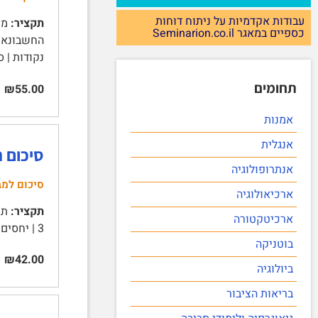
עבודות אקדמיות על ניתוח דוחות
תקציר:
כספיים במאגר Seminarion.co.il
נקודות | סמסטר: 2019ב מועד אח
תחומים
₪55.00
אמנות
אנגלית
סיכום ה
אנתרופולוגיה
סיכום למב
ארכיאולוגיה
תקציר:
ארכיטקטורה
3 | יחסים פיננסיים 5 | חישוב יחסים פיננסיים 5 | קבוצות עיקריות של יחסים פיננסיים 5 | יחסי נזילות 5 | מבנה …
בוטניקה
₪42.00
ביולוגיה
בריאות הציבור