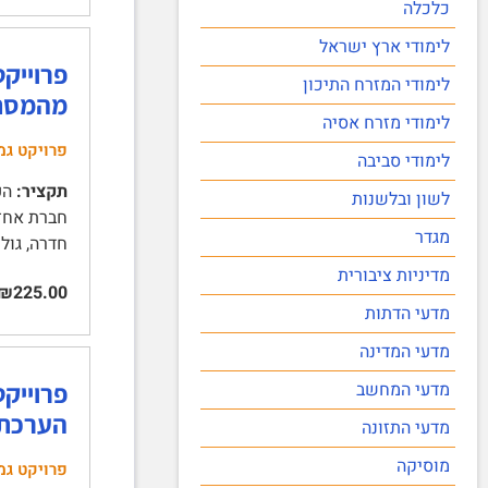
כלכלה
לימודי ארץ ישראל
פרוייק
לימודי המזרח התיכון
מהמסח
לימודי מזרח אסיה
פרויקט גמ
לימודי סביבה
תקציר:
הע
לשון ובלשנות
חברת אחזק
מגדר
חדרה, גולף, וכלל
מדיניות ציבורית
₪225.00
מדעי הדתות
מדעי המדינה
פרוייקט
מדעי המחשב
הערכת 
מדעי התזונה
מוסיקה
פרויקט גמ