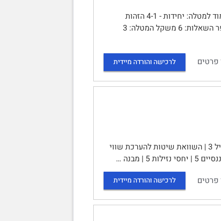
מטלת מנחה )ממ"ן( 11 | הקורס: - 10280יסודות החשבונאות | חומר הלימוד למטלה: יחידות - 4-1 הזהות
החשבונאית, המסגרת המושגית, דוחות כספיים - מאזן | ודוח רווח או הפסד | מספר השאלות: 6 משקל המטלה: 3
 פרטים
לרכישה והורדה מיידית
תוכן עניינים | הערכת שווי 2 | שיטת DCF 2 | הערכת שווי בשיטת המכפיל 3 | השוואת שיטות להערכת שווי
 פרטים
לרכישה והורדה מיידית