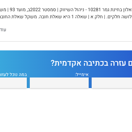
ק א | שאלה 1 היא שאלת חובה. משקל שאלת החובה – 30 נקודות. | חלק ב | עליכם …
עוד
ם עזרה בכתיבה אקדמית?
אימייל:
במה נוכל לעזור