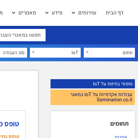
דף הבית
שירותים
מידע
מאמרים
מא
תחום
IoT
×
טופסי בחינות על IoT
עבודות אקדמיות על IoT במאגר
Seminarion.co.il
טופס מבח
תחומים
טופס בחינ
אמנות