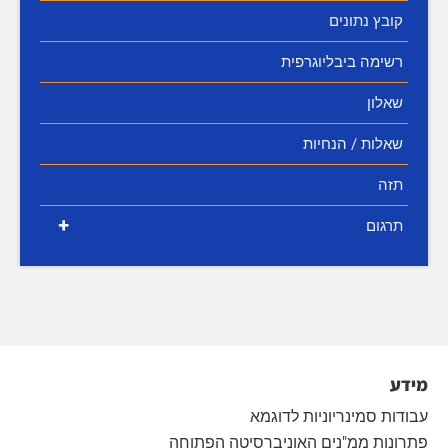
קובץ נתונים
רשימה ביבליוגרפית
שאלון
שאלות / הנחיות
תזה
+
תרגום
מידע
עבודות סמינריוניות לדוגמא
פתרונות ממ"נים האוניברסיטה הפתוחה