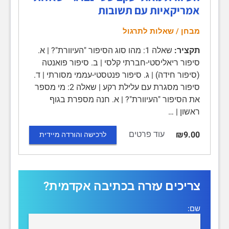
אמריקאיות עם תשובות
מבחן / שאלות לתרגול
תקציר:
שאלה 1: מהו סוג הסיפור "העיוורת"? | א.
סיפור ריאליסטי-חברתי קלסי | ב. סיפור פואנטה
(סיפור חידה) | ג. סיפור פנטסטי-עממי מסורתי | ד.
סיפור מסגרת עם עלילת רקע | שאלה 2: מי מספר
את הסיפור "העיוורת"? | א. חנה מספרת בגוף
ראשון | …
עוד פרטים
₪9.00
לרכישה והורדה מיידית
צריכים עזרה בכתיבה אקדמית?
שם: