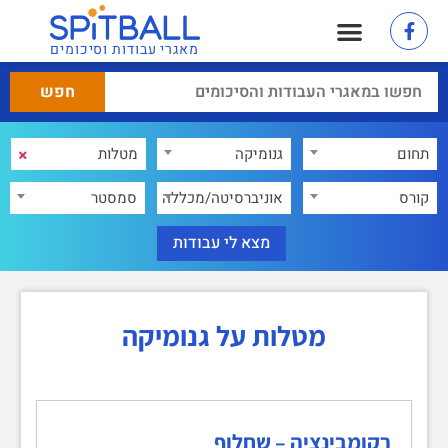
מאגרי עבודות וסיכומים
×
תחום
גנומיקה
×
קורס
אוניברסיטה/מכללה
סמסטר
מטלות על גנומיקה
רקומבינציה – שחלוף