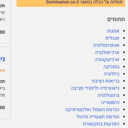
מטלות על הכלה במאגר Seminarion.co.il
תקצ
תחומים
ראש
אמנות
00
אנגלית
אנתרופולוגיה
ארכיאולוגיה
ני
ארכיטקטורה
בוטניקה
נית
ביולוגיה
בריאות הציבור
תקצ
גיאוגרפיה ולימודי סביבה
גרונטולוגיה
מקו
היסטוריה
00
הנדסת חשמל ואלקטרוניקה
הנדסת תעשייה וניהול
הפרעות בתקשורת