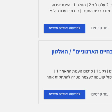
שם הקורס: יחסי מורה תלמיד במערכת החינוך הערבית מספר ש"ס: 2 ש"ס נ"ז: 2 | מטלה 1 - הצגת אירוע
שפתם לתלמיד מודר בבית הספר. | ב. כתבו עבודה לפי
עוד פרטים
לרכישה והורדה מיידית
ים הארגוניים" / האלטון
על אחדים מההיבטים הלא המודעים בחיים הארגוניים | תוכן עניינים | רקע 1 | סיכום טענות המאמר 1 |
יכואנליזה היא שיטת טיפול ששמה לעצמה מטרה להתחקות אחר
עוד פרטים
לרכישה והורדה מיידית