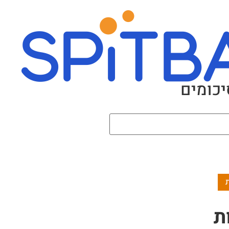
יכומים
ת