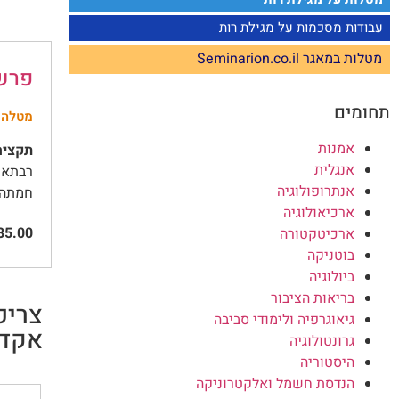
עבודות מסכמות על מגילת רות
מטלות במאגר Seminarion.co.il
פרשנ
תחומים
מטלה
אמנות
תקציר
אנגלית
רבתא ש
אנתרופולוגיה
חמתה, 
ארכיאולוגיה
5.00
ארכיטקטורה
בוטניקה
ביולוגיה
בריאות הציבור
צריכ
גיאוגרפיה ולימודי סביבה
אקדמ
גרונטולוגיה
היסטוריה
הנדסת חשמל ואלקטרוניקה