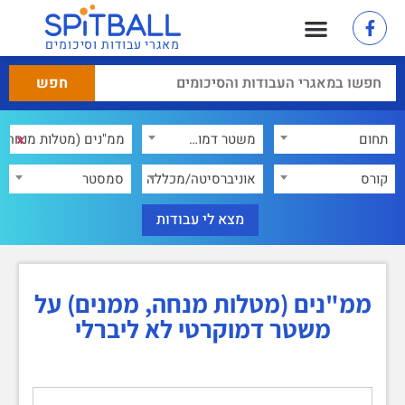
מאגרי עבודות וסיכומים
×
תחום
משטר דמוקרטי לא ליברלי
×
קורס
אוניברסיטה/מכללה
סמסטר
ממ"נים (מטלות מנחה, ממנים) על
משטר דמוקרטי לא ליברלי