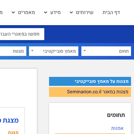
דף הבית
שירותים
מידע
מאמרים
מא
תחום
מאמץ סובייקטיבי
×
מצגות על מאמץ סובייקטיבי
מצגות במאגר Seminarion.co.il
תחומים
מצגת מ
אמנות
מצגת