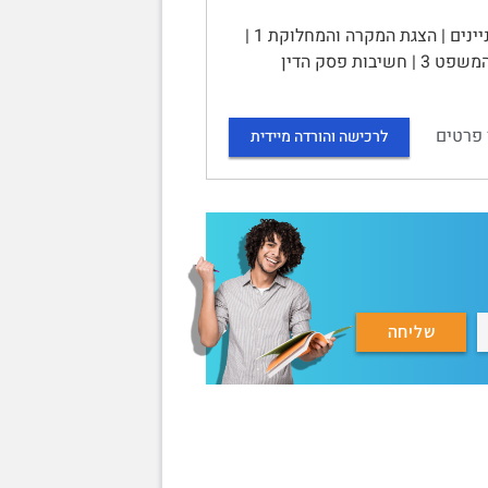
בג"ץ 6069-10 רמי מחמלי נ. שרות בתי הסוהר | ניתוח פסק דין | תוכן העניינים | הצגת המקרה והמחלוקת 1 |
תמצית טיעוני העותר 2 | תמצית טיעוני המשיבים (שב"ס ונציגיו) 2 | הכרעת בית המשפט 3 | חשיבות פסק הדין
 פרטים
לרכישה והורדה מיידית