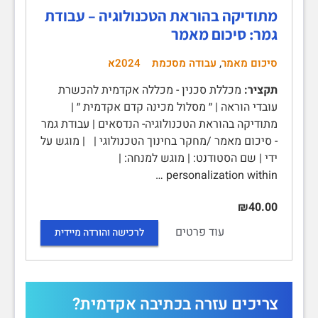
מתודיקה בהוראת הטכנולוגיה – עבודת
גמר: סיכום מאמר
,
סיכום מאמר
עבודה מסכמת
2024א
תקציר:
מכללת סכנין - מכללה אקדמית להכשרת
עובדי הוראה | ״ מסלול מכינה קדם אקדמית ״ |
מתודיקה בהוראת הטכנולוגיה- הנדסאים | עבודת גמר
- סיכום מאמר /מחקר בחינוך הטכנולוגי | | מוגש על
ידי | שם הסטודנט: | מוגש למנחה: |
personalization within …
₪40.00
עוד פרטים
לרכישה והורדה מיידית
צריכים עזרה בכתיבה אקדמית?