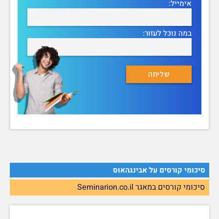
אימייל:
במה נוכל לעזור:
סיכומי קורסים על אבינגהאוס
סיכומי קורסים במאגר Seminarion.co.il