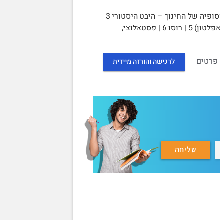
סיכום קורס פילוסופיה של החינוך (10765) | תוכן עניינים | שער 1- פילוסופיה של החינוך – היבט היסטורי 3
| החינוך ביוון העתיקה 3 | סוקרטס 3 | אפלטון (תלמידו) 4 | אריסטו (תלמידו של אפלטון) 5 | רוסו 6 | פסטאלוצי,
 פרטים
לרכישה והורדה מיידית