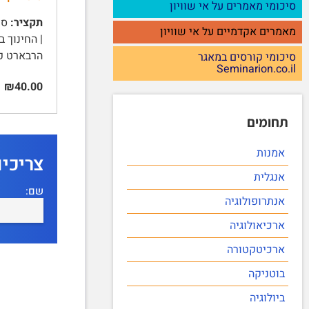
סיכומי מאמרים על אי שוויון
תקציר:
מאמרים אקדמיים על אי שוויון
הרבארט פר
סיכומי קורסים במאגר
Seminarion.co.il
₪40.00
תחומים
אמנות
צריכי
אנגלית
שם:
אנתרופולוגיה
ארכיאולוגיה
ארכיטקטורה
בוטניקה
ביולוגיה