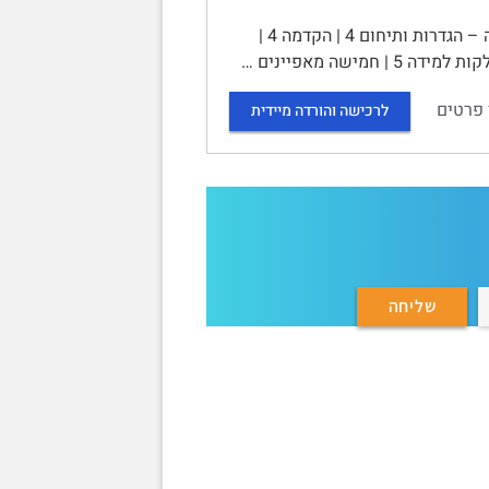
סיכום קורס ליקויי למידה - 10527 | תוכן עניינים | פרק 1 – ליקויי למידה – הגדרות ותיחום 4 | הקדמה 4 |
 פרטים
לרכישה והורדה מיידית