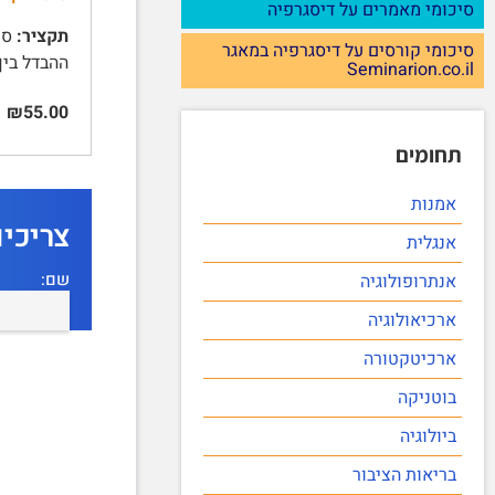
סיכומי מאמרים על דיסגרפיה
תקציר:
סיכומי קורסים על דיסגרפיה במאגר
ההבדל בין התאמות לימודיות ל
Seminarion.co.il
₪55.00
תחומים
אמנות
צריכי
אנגלית
שם:
אנתרופולוגיה
ארכיאולוגיה
ארכיטקטורה
בוטניקה
ביולוגיה
בריאות הציבור