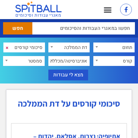
מאגרי עבודות וסיכומים
×
תחום
דת הממלכה
×
קורס
אוניברסיטה/מכללה
סמסטר
סיכומי קורסים על דת הממלכה
אתיופיה: נצרות, אסלאם, יהדות –