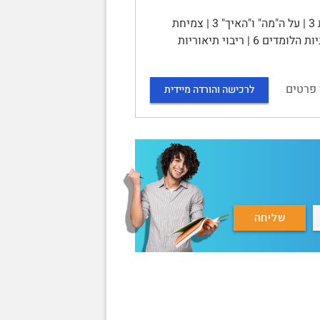
סיכום הקורס תכנון לימודים, הוראה והערכה | תוכן | יחידה – 1המורכבות 3 | על ה"מה" ו"האיך" 3 | צמיחת
התיאוריות של תכנון לימודים 3 | תכנון לימודים כתחום התמחות עצמאי 4 | רבגוניות הלומדים 6 | ריבוי תיאוריות
 פרטים
לרכישה והורדה מיידית