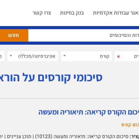
גר עבודות אקדמיות
בנק בחינות
צרו קשר
×
קורס
אוניברסיטה/מכללה
ס
סיכומי קורסים על הור
כום הקורס קריאה: תיאוריה ומעשה
ום קורס
יר: