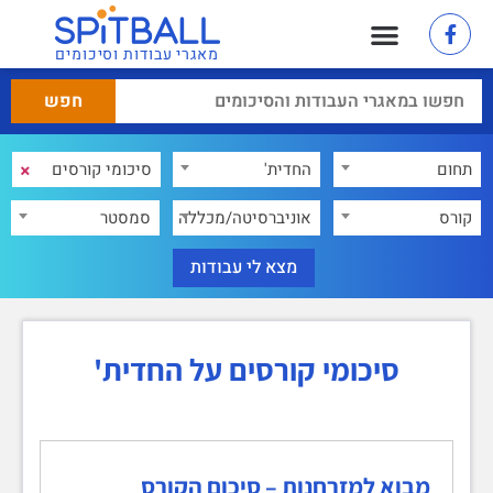
מאגרי עבודות וסיכומים
×
תחום
החדית'
×
קורס
אוניברסיטה/מכללה
סמסטר
סיכומי קורסים על החדית'
מבוא למזרחנות – סיכום הקורס