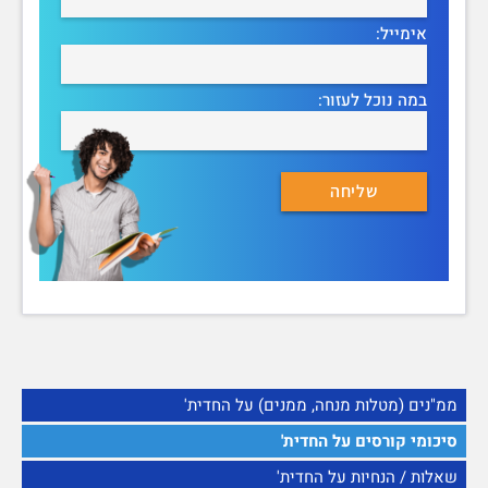
אימייל:
במה נוכל לעזור:
ממ"נים (מטלות מנחה, ממנים) על החדית'
סיכומי קורסים על החדית'
שאלות / הנחיות על החדית'