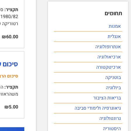
תקציר:
תחומים
רטוריקה של השתיי
אמנות
אנגלית
₪60.00
אנתרופולוגיה
ארכיאולוגיה
סיכום ק
ארכיטקטורה
סיכום הרצ
בוטניקה
תקציר:
ביולוגיה
משהראווי 1 | העוצר 1 | חיפה 1995 3 | | רשיד משהראווי | משהראווי נולד במחנה 
בריאות הציבור
₪5.00
גיאוגרפיה ולימודי סביבה
גרונטולוגיה
היסטוריה