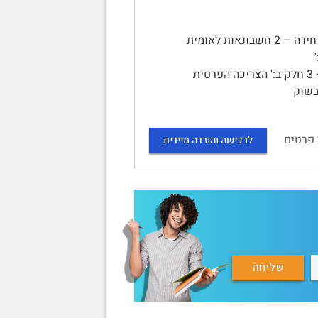
הקדמה..............................................................................................................2 | יחידה – 2 חשבונאות לאומית
 3 חלק א:'
ההשקעה.............................................................................................29 | יחידה – 3 חלק ב:' הצריכה הפרטית
..38 | יחידה – 4 שיווי משקל בשוק
 פרטים
לרכישה והורדה מיידית