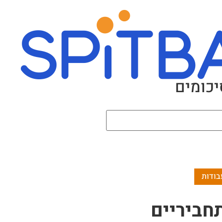
יכומים
חביריים