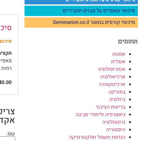
סיכומי מאמרים על מבנים תחביריים
סיכומי קורסים במאגר Seminarion.co.il
סיכו
תחומים
סיכום 
תקציר
אמנות
אנגלית
רמות תפק
אנתרופולוגיה
ארכיאולוגיה
0.00
ארכיטקטורה
בוטניקה
ביולוגיה
בריאות הציבור
צריכ
גיאוגרפיה ולימודי סביבה
אקדמ
גרונטולוגיה
היסטוריה
שם:
הנדסת חשמל ואלקטרוניקה