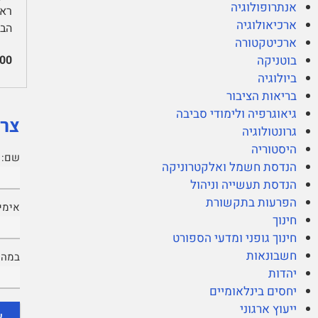
אנתרופולוגיה
ארכיאולוגיה
הבינלאומי(
ארכיטקטורה
00
בוטניקה
ביולוגיה
בריאות הציבור
גיאוגרפיה ולימודי סביבה
צרי
גרונטולוגיה
היסטוריה
שם:
הנדסת חשמל ואלקטרוניקה
הנדסת תעשייה וניהול
הפרעות בתקשורת
אימיי
חינוך
חינוך גופני ומדעי הספורט
חשבונאות
במה נ
יהדות
יחסים בינלאומיים
ייעוץ ארגוני