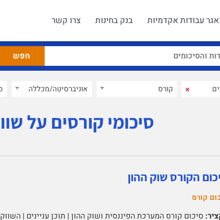
גר עבודות אקדמיות
בנק בחינות
צרו קשר
×
קורס
אוניברסיטה/מכללה
ס
סיכומי קורסים על שווק
כום הקורס שוק ההון
ום קורס
יר: