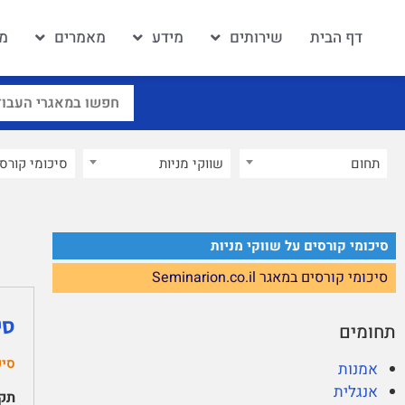
דף הבית
שירותים
מידע
מאמרים
מא
תחום
שווקי מניות
×
סיכומי קורסים על שווקי מניות
סיכומי קורסים במאגר Seminarion.co.il
סי
תחומים
סיכ
אמנות
אנגלית
תקצ