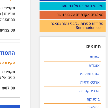
סיכומי מאמרים על בני נוער
תקציר:
תפק
מאמרים אקדמיים על בני נוער
המתבגרים 4 
סקירות ספרות על בני נוער במאגר
Seminarion.co.il
₪132.00
תחומים
התמודד
אמנות
סקירת ספ
אנגלית
תקציר:
אנתרופולוגיה
פנים אל פנים 3 | אלימות ברשת 3 | שכיחות האלימות 5 | מאפייני
ארכיאולוגיה
₪87.00
ארכיטקטורה
בוטניקה
ביולוגיה