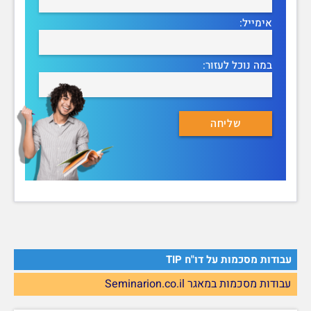
אימייל:
במה נוכל לעזור:
עבודות מסכמות על דו"ח TIP
עבודות מסכמות במאגר Seminarion.co.il