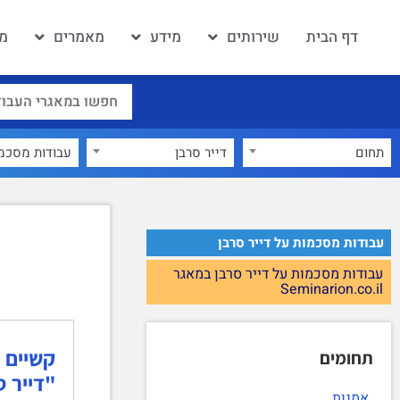
דף הבית
שירותים
מידע
מאמרים
מא
תחום
דייר סרבן
×
עבודות מסכמות על דייר סרבן
עבודות מסכמות על דייר סרבן במאגר
Seminarion.co.il
קשיים 
תחומים
"דייר ס
אמנות