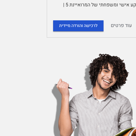
יחסי חרדים-חילונים | תוכן עניינים | רקע תרבותי על החברה החרדית 3 | רקע אישי ומשפחתי של המרואיינת 5 |
עוד פרטים
לרכישה והורדה מיידית