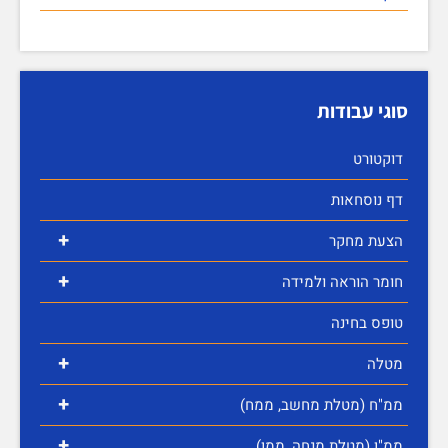
סוגי עבודות
דוקטורט
דף נוסחאות
+
הצעת מחקר
+
חומר הוראה ולמידה
טופס בחינה
+
מטלה
+
ממ"ח (מטלת מחשב, ממח)
+
ממ"ן (מטלת מנחה, ממן)