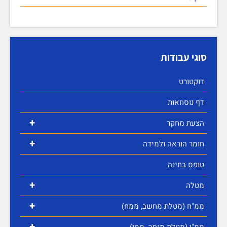
סוגי עבודות
דוקטורט
דף נוסחאות
+
הצעת מחקר
+
חומר הוראה ולמידה
טופס בחינה
+
מטלה
+
ממ"ח (מטלת מחשב, ממח)
+
ממ"ן (מטלת מנחה, ממן)