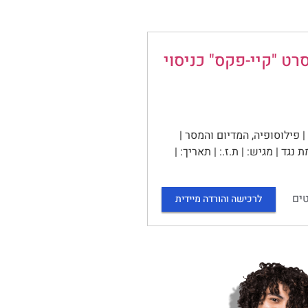
רט "קיי-פקס" כניסוי
פילוסופיה, המדיום והמסר |
ד | מגיש: | ת.ז.: | תאריך: |
ים
לרכישה והורדה מיידית