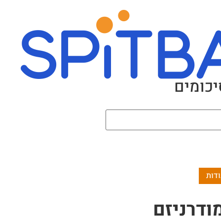
יכומים
ודרניזם