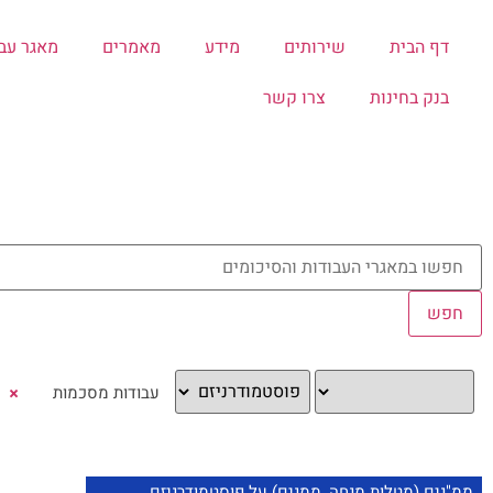
דף הבית
שירותים
מידע
מאמרים
מאגר עב
בנק בחינות
צרו קשר
×
ממ"נים (מטלות מנחה, ממנים) על פוסטמודרניזם