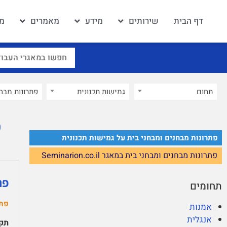
דף הבית
שירותים
מידע
מאמרים
מא
תחום
גמישות תכנונית
×
פ
פתרונות מבחנים ומבחני בית על גמישות תכנונית
פתרונות מבחנים ומבחני בית במאגר Seminarion.co.il
פת
תחומים
פתר
אמנות
אנגלית
תקצ