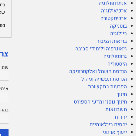
אנתרופולוגיה
ארכיאולוגיה
שאל
ארכיטקטורה
00
בוטניקה
ביולוגיה
בריאות הציבור
גיאוגרפיה ולימודי סביבה
צרי
גרונטולוגיה
היסטוריה
שם:
הנדסת חשמל ואלקטרוניקה
הנדסת תעשייה וניהול
הפרעות בתקשורת
אימיי
חינוך
חינוך גופני ומדעי הספורט
חשבונאות
במה נ
יהדות
יחסים בינלאומיים
ייעוץ ארגוני