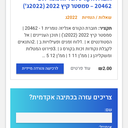
20462 – סמסטר קיץ 2022 (2022ג')
שאלות / הנחיות
2022ג
תקציר:
חוברת הקורס אנליזה נומרית 1 - 20462 |
סמסטר קיץ 2022 (2022ג') | תוכן העניינים | אל
הסטודנטים א | .1לוח זמנים ופעילויות ב | .2התנאים
לקבלת נקודות זכות בקורס ג | .3פירוט המטלות
ומשקליהן ג | ממ"ן 11 1 | ממ"ן 12 5 …
עוד פרטים
₪2.00
לרכישה והורדה מיידית
צריכים עזרה בכתיבה אקדמית?
שם:
אימייל: