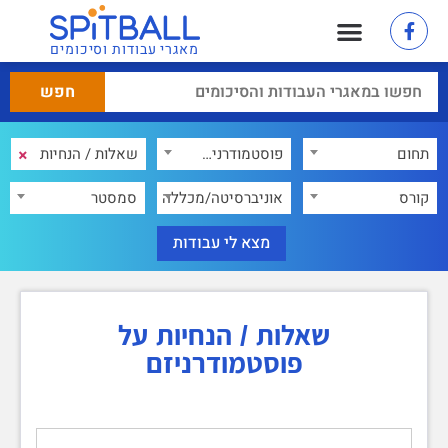
מאגרי עבודות וסיכומים
×
תחום
פוסטמודרניזם
×
קורס
אוניברסיטה/מכללה
סמסטר
שאלות / הנחיות על
פוסטמודרניזם