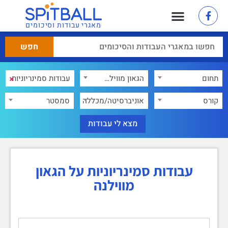
מאגרי עבודות וסיכומים
×
תחום
הגאון מווילנה
×
קורס
אוניברסיטה/מכללה
סמסטר
עבודות סמינריוניות על הגאון
מווילנה