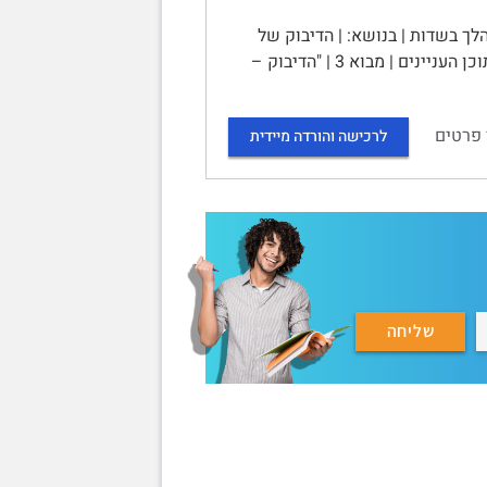
הלך בשדות | בנושא: | הדיבוק של
אנ-סקי: דמותה של לאה בין מיסטיקה לפסיכולוגיה | מגישה: | ת.ז. | המרצה: | | תוכן העניינים | מבוא 3 | "הדיבוק –
 פרטים
לרכישה והורדה מיידית