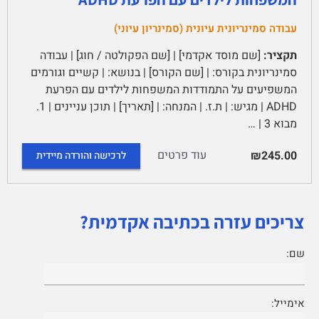
עבודה סמינריונית עיונית (סמינריון עיוני)
תקציר:
[שם מוסד אקדמי] | [שם הפקולטה / חוג] | עבודה
סמינריונית בקורס: | [שם הקורס] | בנושא: | קשיים וגורמים
המשפיעים על התמודדות המשפחות לילדים עם הפרעת
ADHD | מגיש: | ת.ז. | המנחה: | [תאריך] | תוכן עניינים | 1.
מבוא 3 | …
עוד פרטים
₪245.00
לרכישה והורדה מיידית
צריכים עזרה בכתיבה אקדמית?
שם:
אימייל: