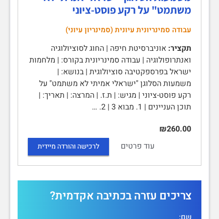
משתמט" על רקע פוסט-ציוני
עבודה סמינריונית עיונית (סמינריון עיוני)
תקציר:
אוניברסיטת חיפה | החוג לסוציולוגיה
ואנתרופולוגיה | עבודה סמינריונית בקורס: | מלחמות
ישראל בפרספקטיבה סוציולוגית | בנושא: |
משמעות הסלוגן "ישראלי אמיתי לא משתמט" על
רקע פוסט-ציוני | מגיש: | ת.ז. | המרצה: | תאריך: |
תוכן העניינים | 1. מבוא 3 | 2. …
₪260.00
עוד פרטים
לרכישה והורדה מיידית
צריכים עזרה בכתיבה אקדמית?
שם: