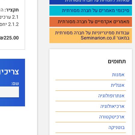
תקציר:
סיכומי מאמרים על חברה מסורתית
מאמרים אקדמיים על חברה מסורתית
2.1.2 יחסי הורים - ילדים …
עבודות סמינריוניות על חברה מסורתית
₪225.00
במאגר Seminarion.co.il
תחומים
צריכי
אמנות
שם:
אנגלית
אנתרופולוגיה
ארכיאולוגיה
ארכיטקטורה
בוטניקה