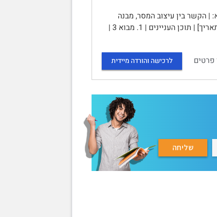
: | הקשר בין עיצוב המסר, מבנה
האישיות ואפקטיביות הפרסום בסביבת Web2 | [שם הסטודנט] | [שם המרצה] | [תאריך] | תוכן העניינים | 1. מבוא 3 |
 פרטים
לרכישה והורדה מיידית