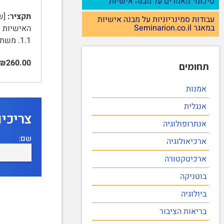
סיכומי מאמרים על מבנה אישיות
תקציר:
[שם
עבודות סמינריוניות על מבנה אישיות
במאגר Seminarion.co.il
1.1. משתני המחקר …
₪260.00
תחומים
אמנות
אנגלית
צריכי
אנתרופולוגיה
שם:
ארכיאולוגיה
ארכיטקטורה
בוטניקה
ביולוגיה
בריאות הציבור