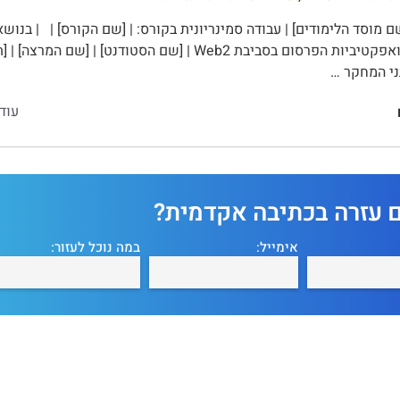
 מוסד הלימודים] | עבודה סמינריונית בקורס: | [שם הקורס] | | בנושא
עוד
ם עזרה בכתיבה אקדמית?
אימייל:
במה נוכל לעזור: