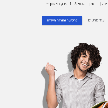
תרומת תנועת הפועלות לקידום מעמד האישה בישוב היהודי לפני קום המדינה | | תוכן | מבוא 3 | 1. פרק ראשון –
עוד פרטים
לרכישה והורדה מיידית