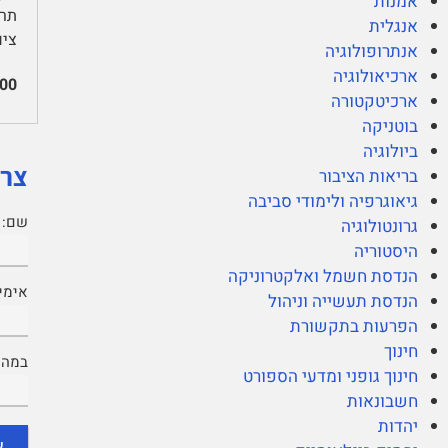
אמנות
אנגלית
ציו
אנתרופולוגיה
ארכיאולוגיה
00
ארכיטקטורה
בוטניקה
ביולוגיה
צרי
בריאות הציבור
גיאוגרפיה ולימודי סביבה
שם:
גרונטולוגיה
היסטוריה
הנדסת חשמל ואלקטרוניקה
אימיי
הנדסת תעשייה וניהול
הפרעות בתקשורת
חינוך
במה נ
חינוך גופני ומדעי הספורט
חשבונאות
יהדות