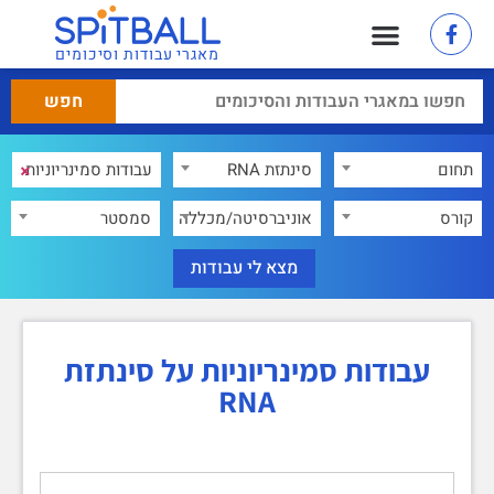
מאגרי עבודות וסיכומים
×
תחום
סינתזת RNA
×
קורס
אוניברסיטה/מכללה
סמסטר
עבודות סמינריוניות על סינתזת
RNA