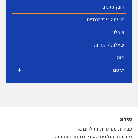
קובץ נתונים
רשימה ביבליוגרפית
שאלון
שאלות / הנחיות
תזה
+
תרגום
מידע
עבודות סמינריוניות לדוגמא
פתרונות ממ"נים האוניברסיטה הפתוחה