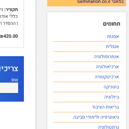
במאגר Seminarion.co.il
תקציר:
תחומים
| ההסדר ה
₪420.00
אמנות
אנגלית
אנתרופולוגיה
צריכי
ארכיאולוגיה
ארכיטקטורה
שם:
בוטניקה
ביולוגיה
בריאות הציבור
גיאוגרפיה ולימודי סביבה
גרונטולוגיה