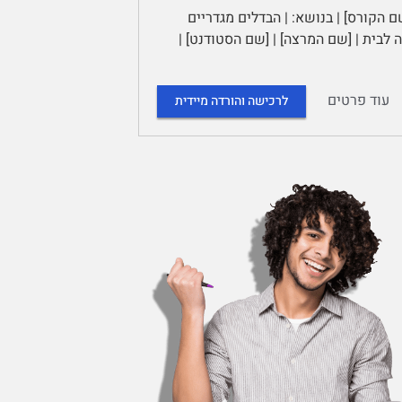
ם הקורס] | בנושא: | הבדלים מגדריים
לבית | [שם המרצה] | [שם הסטודנט] |
עוד פרטים
לרכישה והורדה מיידית