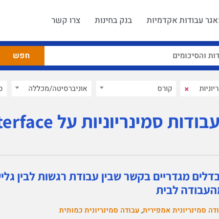
גר עבודות אקדמיות
בנק בחינות
צרו קשר
×
קורס
אוניברסיטה/מכללה
ס
בודות סמינריוניות על Work-Family Interface
דלים מגדריים בקשר שבין עבודת רגשות לבין גל
העבודה לבית
,
דה סמינריונית אמפירית
עבודה סמינריונית כמותית