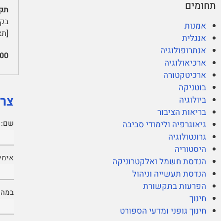
תחומים
תקצ
בקש
אמנות
[תאר
אנגלית
אנתרופולוגיה
00
ארכיאולוגיה
ארכיטקטורה
בוטניקה
צרי
ביולוגיה
בריאות הציבור
שם:
גיאוגרפיה ולימודי סביבה
גרונטולוגיה
היסטוריה
אימיי
הנדסת חשמל ואלקטרוניקה
הנדסת תעשייה וניהול
הפרעות בתקשורת
במה נ
חינוך
חינוך גופני ומדעי הספורט