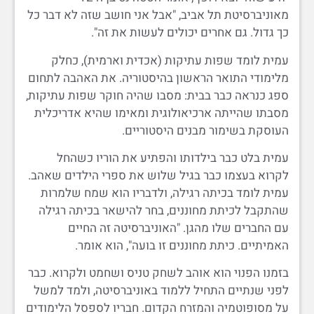
מאוניברסיטת תל אביב, "אבל אני חושב שזה לא דבר כל
כך גדול. גם אחרים יכולים לעשות את זה".
עמית לומד שפות עתיקות (אכדית וארמית), כחלק
מלימודי התואר הראשון בהיסטוריה. את האהבה לתחום
ספג כנראה כבר בבית: מסבו שהיה חוקר שפות עתיקות,
מסבתו שהייתה ארכיאולוגית ומאימו שהיא אדריכלית
העוסקת בשימור מבנים היסטוריים.
עמית בלט כבר בילדותו והפתיע את הוריו כשהחל
לקרוא בעצמו כבר בגיל שלוש את ספרי הילדים שאהב.
עמית לומד בכיתה רגילה, ולדבריו הוא שמח שלמרות
שהתקבל לכיתת מחוננים, בחר להישאר בכיתה רגילה
עם החברים שלו מהגן. "האוניברסיטה זה החיים
האמיתיים. כיתת מחוננים זו בועה", הוא אומר.
בזמנו הפנוי הוא אוהב לשחק טניס ושחמט ולקרוא. כבר
לפני שנתיים התחיל ללמוד באוניברסיטה, ולמד למשל
על מסופוטמיה והמזרח הקדום. חבריו לספסל הלימודים