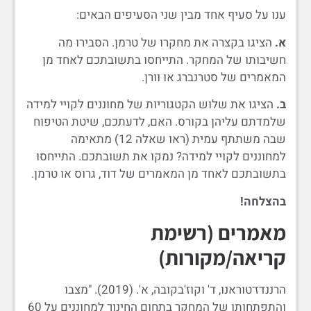
ענו על סעיף אחד מבין שני הסעיפים הבאים:
א.
הציגו בקצרה את מחקרו של טרמן. הסבירו מה
חשיבותו של המחקר. התייחסו בתשובתכם לאחד מן
המאמרים של סטרנברג או וורן.
ב.
הציגו את שלוש הקטגוריות של מחוננים לקויי למידה
שלמדתם עליהן בקורס. האם, לדעתכם, שיטת הטיפוח
שבה משתתף עמית (ראו שאלה 12) מתאימה
למחוננים לקויי למידה? נמקו את תשובתכם. התייחסו
בתשובתכם לאחד מן המאמרים של דוד, גרוס או טרמן.
בהצלחה!
מאמרים (רשימת
קריאה/מקורות)
הרננדז־טוראנו, ד' וקוז'בקובה, א'. (2019). "מצבו
והתפתחותו של המחקר בתחום החינוך למחוננים על 60