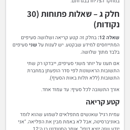
במחקר הצליחו בבגרותם.
חלק ג – שאלות פתוחות (30
נקודות)
שאלה 12:
בחלק זה קטע קריאה ושלושה סעיפים
המתייחסים למידע שבקטע. יש לענות על
שני
סעיפים
בלבד מתוך שלושה.
אם תענו על יותר משני סעיפים, ייבדקו רק שתי
התשובות הראשונות לפי סדר הופעתן במחברת
התשובות (ללא תלות באות הסעיף).
אורך התשובה לכל סעיף: עד עמוד אחד.
קטע קריאה
עמית רגיל שאנשים מתפלאים לשמוע שהוא לומד
באוניברסיטה, אבל לא באמת מבין את הפליאה. "אני
יודע שזה יוצא דופן", אומר הסטודנט בן ה־12