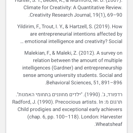
Hunter, S. T., Bedell, K., & Mumford, M. D. (2007).
Climate for Creativity: A Quantitative Review.
Creativity Research Journal, 19(1), 69–90.
Yildirim, F., Trout, I. Y., & Hartzell, S. (2019). How
are entrepreneurial intentions affected by
emotional intelligence and creativity? Social …
Malekian, F., & Maleki, Z. (2012). A survey on
relation between the amount of multiple
intelligences (Gardner) and entrepreneurship
sense among university students. Social and
Behavioral Sciences, 51, 891–896.
רדפורד, ג'. (1990). "ילדים מחוננים בתחומי האמנות".
תרגום מ: Radford, J. (1990). Precocious artists. In
Child prodigies and exceptional early achievers
(chap. 6, pp. 100–118). London: Harvester
Wheatsheaf.