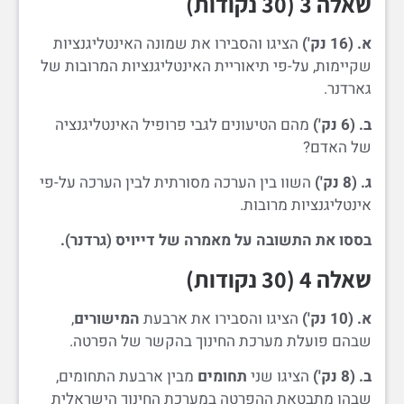
שאלה 3 (30 נקודות)
א. (16 נק')
הציגו והסבירו את שמונה האינטליגנציות
שקיימות, על-פי תיאוריית האינטליגנציות המרובות של
גארדנר.
ב. (6 נק')
מהם הטיעונים לגבי פרופיל האינטליגנציה
של האדם?
ג. (8 נק')
השוו בין הערכה מסורתית לבין הערכה על-פי
אינטליגנציות מרובות.
בססו את התשובה על מאמרה של דייויס (גרדנר).
שאלה 4 (30 נקודות)
א. (10 נק')
הציגו והסבירו את ארבעת
המישורים
,
שבהם פועלת מערכת החינוך בהקשר של הפרטה.
ב. (8 נק')
הציגו שני
תחומים
מבין ארבעת התחומים,
שבהן מתבטאת ההפרטה במערכת החינוך הישראלית