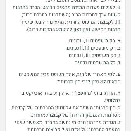
מבלי לאבד את הסממנים התרבותיים.
II. לעולים מעדות המזרח מתאים ההיבט: הכרה בתרבות
כשוות ערך לתרבות הרוב (השתלבות בחברת הרוב).
III. לקבוצת המיעוט החרדית מתאים ההיבט: שימור
תרבות המיעוט (אין רצון להיטמע בתרבות הרוב).
א. רק משפטים I, II נכונים.
ב. רק משפטים II, III נכונים.
ג. רק משפטים I, III נכונים.
ד. כל המשפטים נכונים.
6.
לפי מאמרו של רגב, איזה משפט מבין המשפטים
הבאים
לא
נכון לגבי הון תרבותי?
א. הון תרבותי "מחופצן" הוא הון תרבותי אובייקטיבי
לחלוטין.
ב. הון תרבותי משמר את עליונותן החברתית של קבוצות
מסוימות והנמכתן והדרתן של קבוצות אחרות.
ג. הגדרת מהו הון תרבותי נחשב בחברה, מאפשר שינוי
במעמד החברתי של אדם ושל קבוצות חברתיות.