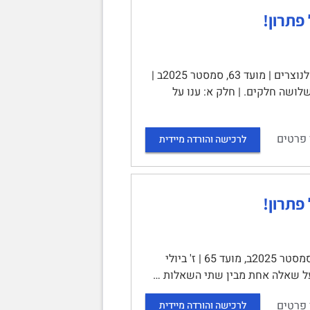
האוניברסיטה הפתוחה | שאלון בחינת גמר | הקורס: 10275 – בין יהודים לנוצרים | מועד 63, סמסטר 2025ב |
 מבנה הבחינה | בבחינה שלושה חלקים. | חלק א: ענו על
 פרטים
לרכישה והורדה מיידית
שאלון בחינת גמר | 10275 - בין יהודים לנוצרים | משך בחינה: 3 שעות | סמסטר 2025ב, מועד 65 | ז' ביולי
 פרטים
לרכישה והורדה מיידית