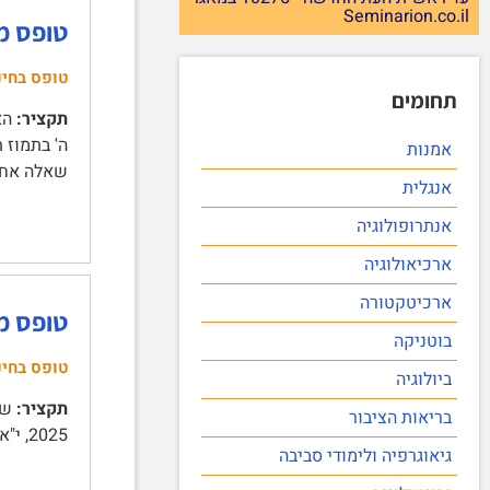
Seminarion.co.il
טופס מבחן בין 
טופס בחינ
תחומים
תקציר:
אמנות
שאלה אח
אנגלית
אנתרופולוגיה
ארכיאולוגיה
ארכיטקטורה
טופס מבחן בין 
בוטניקה
טופס בחינ
ביולוגיה
תקציר:
בריאות הציבור
2025, י"א בתמוז תשפ"ה | מבנה הבחינה | בבחינה שלושה חלקים. | חלק א | ענו על שאלה אחת מבין שתי השאלות …
גיאוגרפיה ולימודי סביבה